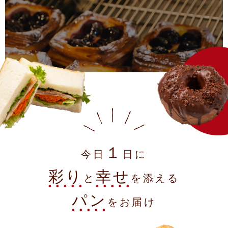
１
今日
日に
彩り
幸せ
と
を添える
パン
をお届け